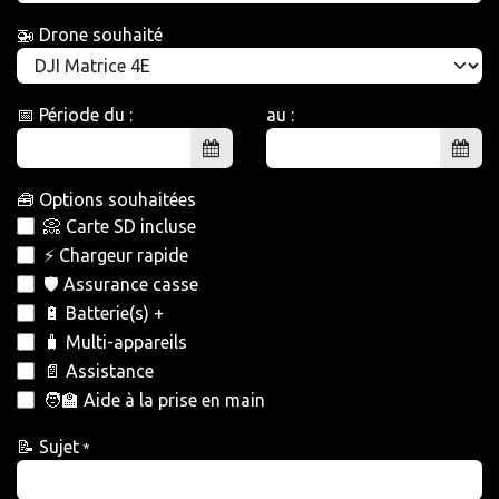
🚁 Drone souhaité
📅 Période du :
au :
🧰 Options souhaitées
📀 Carte SD incluse
⚡ Chargeur rapide
🛡️ Assurance casse
🔋 Batterie(s) +
🧳 Multi-appareils
📄 Assistance
🧑‍🏫 Aide à la prise en main
📝 Sujet
*