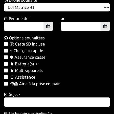
🚁 Drone souhaité
📅 Période du :
au :
🧰 Options souhaitées
📀 Carte SD incluse
⚡ Chargeur rapide
🛡️ Assurance casse
🔋 Batterie(s) +
🧳 Multi-appareils
📄 Assistance
🧑‍🏫 Aide à la prise en main
📝 Sujet
*
💬 Un besoin particulier ?