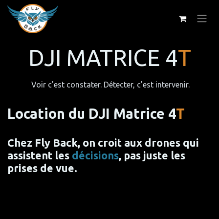
Se rendre au contenu
DJI MATRICE 4
T
Voir c'est constater. Détecter, c'est intervenir.
Location du DJI Matrice 4
T​
Chez Fly Back, on croit aux drones qui
assistent les
décisions
, pas juste les
prises de vue.