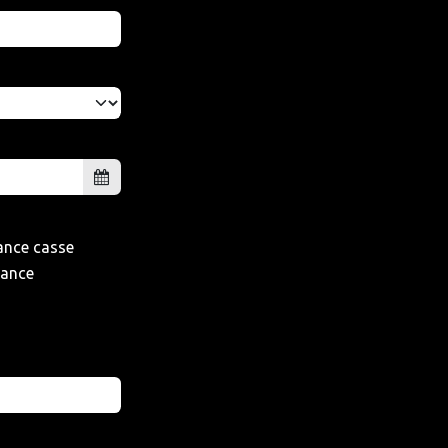
rance casse
tance