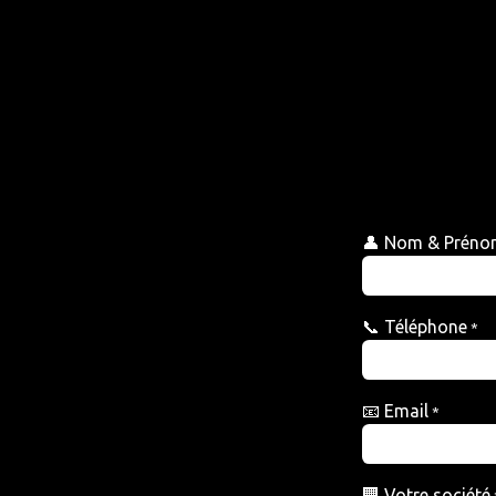
👤 Nom & Prén
📞 Téléphone
*
📧 Email
*
🏢 Votre société