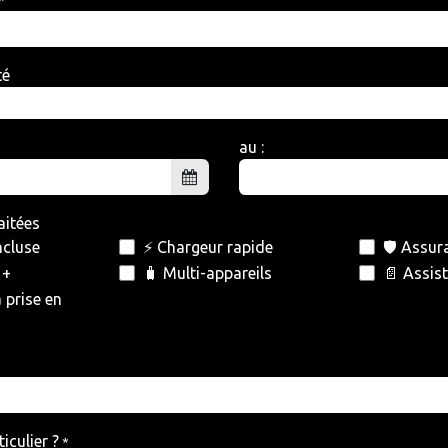
té
au :
aitées
ncluse
⚡ Chargeur rapide
🛡️ Assu
 +
🧳 Multi-appareils
📄 Assis
a prise en
iculier ?
*