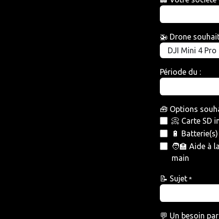
🚁 Drone souhai
Période du :
🧰 Options souh
📀 Carte SD i
🔋 Batterie(s)
🧑‍🏫 Aide à l
main
📝 Sujet
*
💬 Un besoin part