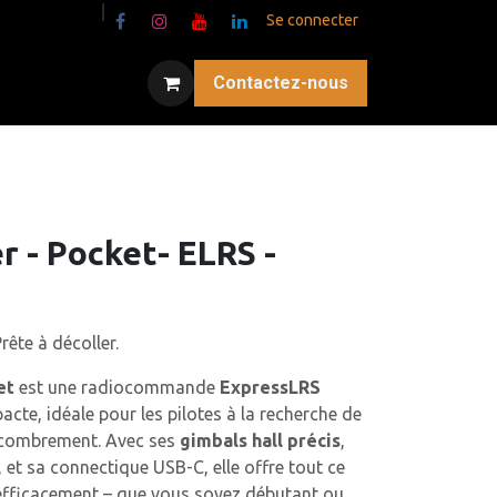
Se connecter
Contactez-nous
 - Pocket- ELRS -
ête à décoller.
et
est une radiocommande
ExpressLRS
acte, idéale pour les pilotes à la recherche de
ncombrement. Avec ses
gimbals hall précis
,
, et sa connectique USB-C, elle offre tout ce
r efficacement – que vous soyez débutant ou