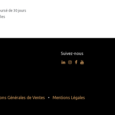
oursé de 30 jours
bles
Suivez-nous
ons Générales de Ventes
•
Mentions Légales