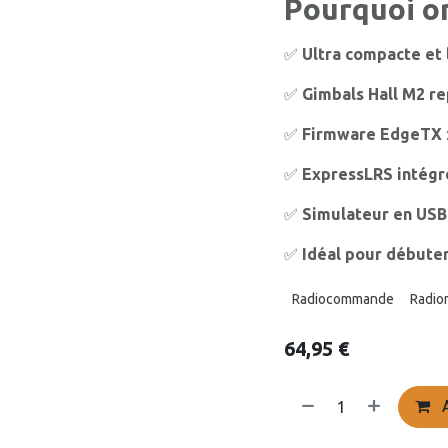
Pourquoi on
✅
Ultra compacte et
✅
Gimbals Hall M2 re
✅
Firmware EdgeTX
✅
ExpressLRS intégr
✅
Simulateur en USB
✅
Idéal pour débute
Radiocommande
Radio
64,95
€
A