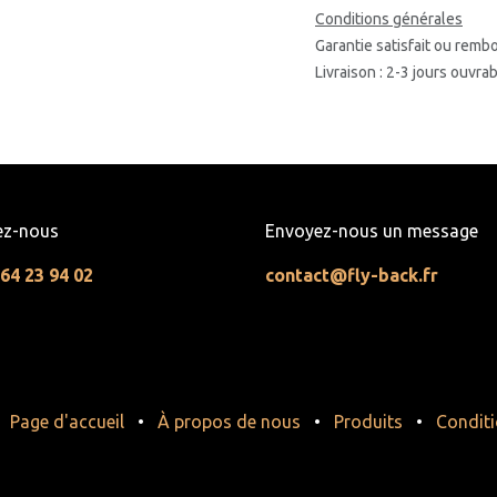
Conditions générales
Garantie satisfait ou remb
Livraison : 2-3 jours ouvra
ez-nous
Envoyez-nous un message
 64 23 94 02
contact@fly-back.fr
Page d'accueil
•
À propos de nous
•
Produits
•
Conditi