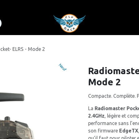
tez-nous
Aide
cket- ELRS - Mode 2
Neuf
Neuf
Radiomaster
Mode 2
Compacte. Complète. Pr
La
Radiomaster Pock
2.4GHz
, légère et comp
performance sans l’e
son firmware
EdgeTX
qu’il faut pour pilote