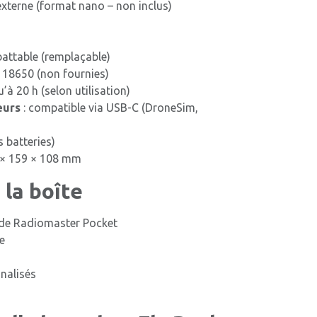
xterne (format nano – non inclus)
battable (remplaçable)
 18650 (non fournies)
u’à 20 h (selon utilisation)
eurs
: compatible via USB-C (DroneSim,
s batteries)
 × 159 × 108 mm
la boîte
e Radiomaster Pocket
e
nalisés