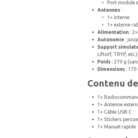
Port module e
Antennes
:
1× interne
1× externe ra
Alimentation
: 2×
Autonomie
: jusq
Support simulat
Liftoff, TRYP, etc.)
Poids
: 270 g (san
Dimensions
: 170
Contenu de 
1× Radiocommand
1× Antenne extern
1× Câble USB-C
1× Stickers person
1× Manuel rapide