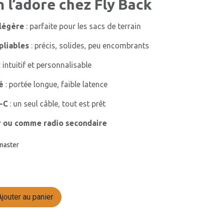
 l’adore chez Fly Back
 légère
: parfaite pour les sacs de terrain
pliables
: précis, solides, peu encombrants
: intuitif et personnalisable
é
: portée longue, faible latence
-C
: un seul câble, tout est prêt
r ou comme radio secondaire
master
jouter au panier