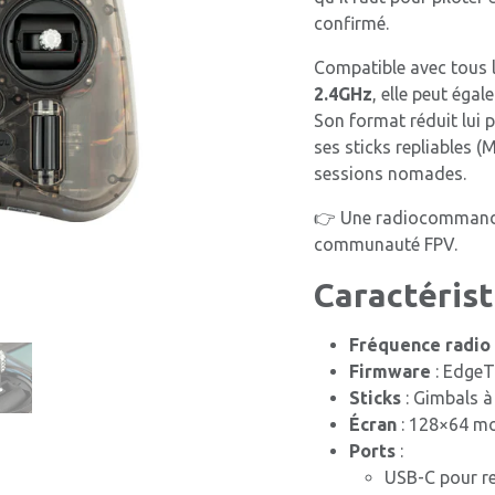
confirmé.
Compatible avec tous 
2.4GHz
, elle peut égal
Son format réduit lui p
ses sticks repliables (
sessions nomades.
👉 Une radiocommande 
communauté FPV.
Caractéris
Fréquence radio
Firmware
: Edge
Sticks
: Gimbals à 
Écran
: 128×64 m
Ports
:
USB-C pour r